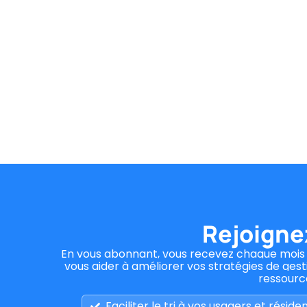
Rejoignez
En vous abonnant, vous recevez chaque mois d
vous aider à
améliorer vos stratégies de ges
ressource
Faciliter le tri à vos usagers et réside