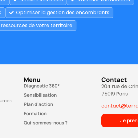
s
Optimiser la gestion des encombrants
 ressources de votre territoire
Menu
Contact
Diagnostic 360°
204 rue de Cr
75019 Paris
Sensibilisation
ources
Plan d’action
contact@terra
Formation
Je pre
Qui-sommes-nous ?