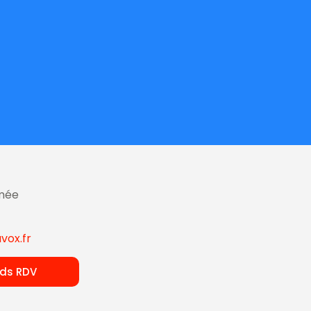
imée
vox.fr
nds RDV