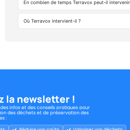
En combien de temps Terravox peut-il interven
Où Terravox intervient-il ?
 la newsletter !
es infos et des conseils pratiques pour
tion des déchets et de préservation des
s :
nts
Réduire vos coûts
Valoriser vos déchets