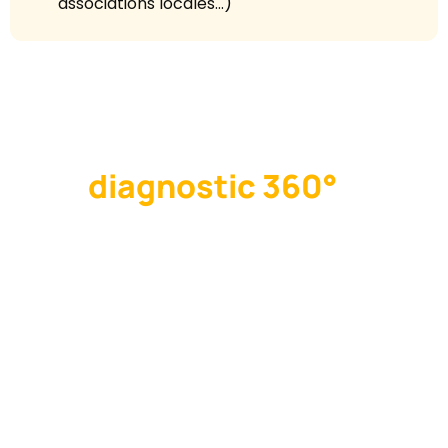
associations locales…)
Pour qui est fait le
diagnostic 360°
?
📢 Pour les collectivités qui souhaitent
comprendre leur situation en matière
de gestion des déchets avant d’agir
dans leur commune.
🏡 Pour les bailleurs sociaux qui
souhaitent comprendre la situation
de leur résidence, afin
d’accompagner par la suite leurs
locataires vers des pratiques de
gestion des déchets faciles et