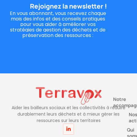
Rejoignez la newsletter !
En vous abonnant, vous recevez chaque
mois des infos et des conseils pratiques
pour vous aider à
améliorer vos
stratégies de gestion des déchets et de
préservation des ressources :
Notre
accompag
Aider les bailleurs sociaux et les collectivités à réduire
durablement leurs déchets et à mieux gérer les
No
act
ressources sur leurs territoires
Qui
som