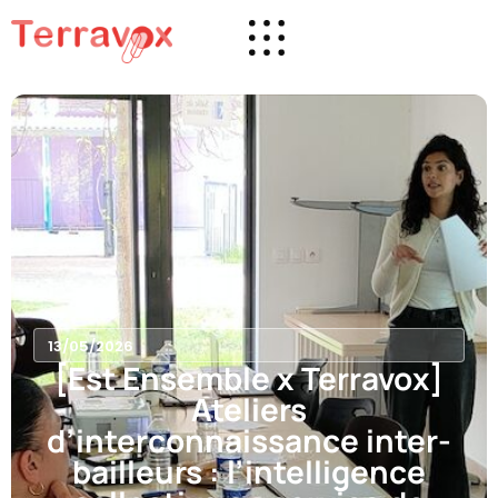
13/05/2026
[Est Ensemble x Terravox]
Ateliers
d’interconnaissance inter-
bailleurs : l’intelligence