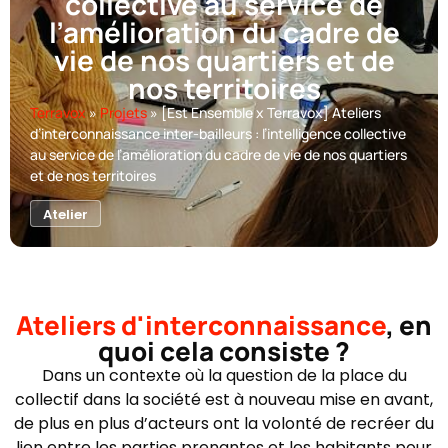
collective au service de
l’amélioration du cadre de
vie de nos quartiers et de
nos territoires
Terravox
»
Projets
»
[Est Ensemble x Terravox] Ateliers
d’interconnaissance inter-bailleurs : l’intelligence collective
au service de l’amélioration du cadre de vie de nos quartiers
et de nos territoires
Atelier
Ateliers d'interconnaissance
, en
quoi cela consiste ?
Dans un contexte où la question de la place du
collectif dans la société est à nouveau mise en avant,
de plus en plus d’acteurs ont la volonté de recréer du
lien entre les parties prenantes et les habitants pour